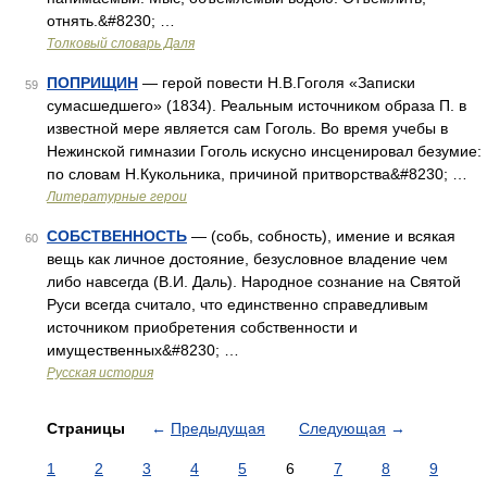
отнять.&#8230; …
Толковый словарь Даля
ПОПРИЩИН
— герой повести Н.В.Гоголя «Записки
59
сумасшедшего» (1834). Реальным источником образа П. в
известной мере является сам Гоголь. Во время учебы в
Нежинской гимназии Гоголь искусно инсценировал безумие:
по словам Н.Кукольника, причиной притворства&#8230; …
Литературные герои
СОБСТВЕННОСТЬ
— (собь, собность), имение и всякая
60
вещь как личное достояние, безусловное владение чем
либо навсегда (В.И. Даль). Народное сознание на Святой
Руси всегда считало, что единственно справедливым
источником приобретения собственности и
имущественных&#8230; …
Русская история
Страницы
←
Предыдущая
Следующая
→
1
2
3
4
5
6
7
8
9