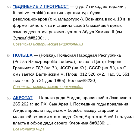
"ЕДИНЕНИЕ И ПРОГРЕСС"
— (тур. Иттихад ве теракки ,
53
Ittihat ve terakki ) политич. орг ция тур. бурж.
революционеров (т. н. младотурок). Возникла в кон. 19 в. в
форме тайного к та и ставила своей ближайшей целью
замену деспотич. режима султана Абдул Хамида II (см.
Зулюм)&#8230; …
Советская историческая энциклопедия
ПОЛЬША
— (Polska), Польская Народная Республика
54
(Polska Rzeczpospolita Ludowa), гос во в Центр. Европе.
Граничит с ГДР (на З.), ЧССР (на Ю.), СССР (на В.), на С.
омывается Балтийским м. Площ. 312 520 км2. Нас. 31 551
тыс. чел. (на 31 дек. 1965). Более&#8230; …
Советская историческая энциклопедия
АКРОТАТ
— Царь из рода Агидов, правивший в Лаконике в
55
265 262 гг. до Р.Х. Сын Арея I. Последние годы правления
Агидов прошли под знаком борьбы между старшей и
младшей ветвями этого рода. Отец Акротата Арей I получил
власть в обход дяди своего Клеонима.&#8230; …
Все монархи мира