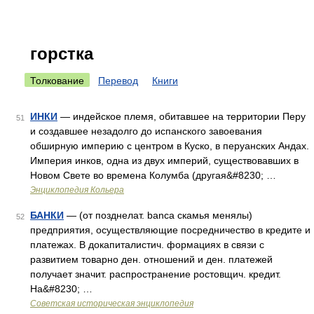
горстка
Толкование
Перевод
Книги
ИНКИ
— индейское племя, обитавшее на территории Перу
51
и создавшее незадолго до испанского завоевания
обширную империю с центром в Куско, в перуанских Андах.
Империя инков, одна из двух империй, существовавших в
Новом Свете во времена Колумба (другая&#8230; …
Энциклопедия Кольера
БАНКИ
— (от позднелат. banca скамья менялы)
52
предприятия, осуществляющие посредничество в кредите и
платежах. В докапиталистич. формациях в связи с
развитием товарно ден. отношений и ден. платежей
получает значит. распространение ростовщич. кредит.
На&#8230; …
Советская историческая энциклопедия