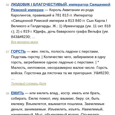
ЛЮДОВИК I БЛАГОЧЕСТИВЫЙ, император Священной
56
Римской империи
— Король Аквитании из рода
Каролингов, правивший в 781 813 гг. Император
«Священной Римской империи в 813 840 гг. Сын Карла I
Великого и Гилдегарды. Ж.: 1) Ирменгарда (ум. 11 окт. 818
г.); 2) с 819 г. Юдифь, дочь баварского графа Вельфа (ум.
843&#8230; …
Все монархи мира
ГОРСТЬ
— жен. пясть, полость ладони с перстами,
57
Подставь горстку. | Количество чего, забираемое в одну
горсть, загребаемое одною ладонью с перстами. | *
Малость, ничтожное, несоразмерно малое число. Горсть
войска. Горсточка да пясточка та же пригоршня. У&#8230;
…
Толковый словарь Даля
ЕМИТЬ
— или емлить влад., костр. имать или брать,
58
собирать. Емлю помол, иму, взымаю, беру. ся, быть
емлему. Взъемлется, взымается пошлина. Заемлемые
деньги, занимаемые. Изъемлить, изъять. Наемлемый,
нанимаемый. Мыс, объемлемый водою. Отъемлить,